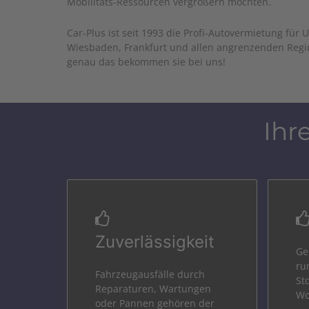
Mobilitäts-Ressourcen vergrößern möchten.
Car-Plus ist seit 1993
die Profi-Autovermietung fü
Wiesbaden, Frankfurt und allen angrenzenden Regi
genau das bekommen sie bei uns!
Ihr
Zuverlässigkeit
Ge
ru
Fahrzeugausfälle durch
St
Reparaturen, Wartungen
Wo
oder Pannen gehören der