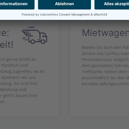
-Leistungen für Firmen und Gewer
ce:
Mietwagen 
eit!
Mieten Sie doch den Fah
Service von CarPlus habe
ch gerne direkt an
Personaleinsatz möglich
. Pünktlich und
dem gemieteten Fahrzeu
hrzeug zugreifen, wo es
Treffpunkt. Neben dem 
ch kümmern wir uns
ausschließlich für das 
olung. Sie und Ihre
korrekte Ladungssicher
r Abholung und
r geht's kaum! Eine
e...