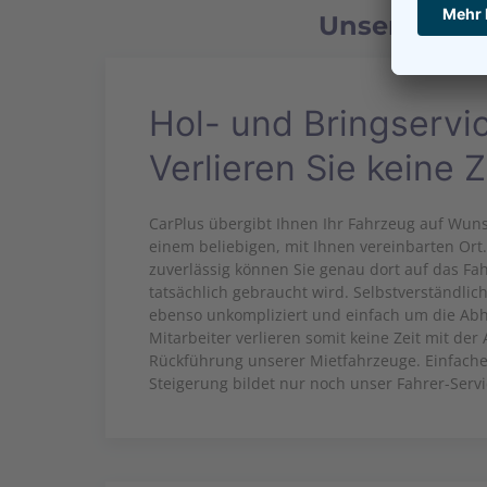
Unsere PLUS
Hol- und Bringservi
Verlieren Sie keine Z
CarPlus übergibt Ihnen Ihr Fahrzeug auf Wuns
einem beliebigen, mit Ihnen vereinbarten Ort
zuverlässig können Sie genau dort auf das Fa
tatsächlich gebraucht wird. Selbstverständli
ebenso unkompliziert und einfach um die Abh
Mitarbeiter verlieren somit keine Zeit mit de
Rückführung unserer Mietfahrzeuge. Einfache
Steigerung bildet nur noch unser Fahrer-Servic