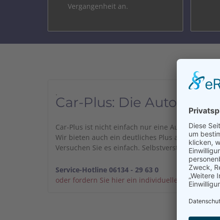
Vergangenheit an.
.
Car-Plus: Die Autoverm
Car-Plus ist nicht einfach nur eine Autovermiet
Wir bieten auch ein deutliches Plus an Service. 
Versuchen Sie es einfach. Selbstverständlich auch
Service-Hotline 06134 - 29 63 0
oder fordern Sie hier ein individuelles Angebot an