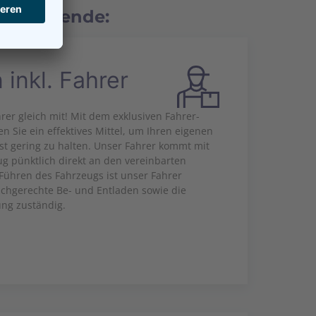
betreibende:
inkl. Fahrer
rer gleich mit! Mit dem exklusiven Fahrer-
n Sie ein effektives Mittel, um Ihren eigenen
st gering zu halten. Unser Fahrer kommt mit
g pünktlich direkt an den vereinbarten
Führen des Fahrzeugs ist unser Fahrer
fachgerechte Be- und Entladen sowie die
ung zuständig.