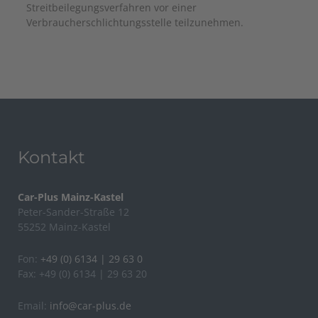
Streitbeilegungsverfahren vor einer
Verbraucherschlichtungsstelle teilzunehmen.
Kontakt
Car-Plus Mainz-Kastel
Peter-Sander-Straße 12
55252 Mainz-Kastel
Fon:
+49 (0) 6134 | 29 63 0
Fax: +49 (0) 6134 | 29 63 20
Email:
info@car-plus.de